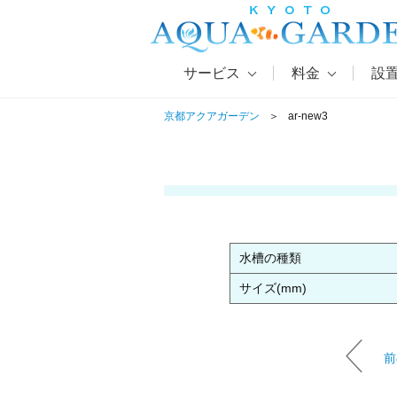
サービス
料金
設
京都アクアガーデン
ar-new3
水槽の種類
サイズ(mm)
前