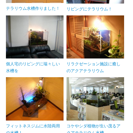
テラリウム水槽作りました！
リビングにテラリウム！
個人宅のリビングに瑞々しい
リラクゼーション施設に癒し
水槽を
のアクアテラリウム
フィットネスジムに水陸両用
コケやシダ植物が生い茂るア
の水槽！
クアテラリウム水槽