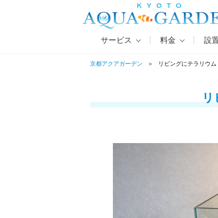
サービス
料金
設
京都アクアガーデン
リビングにテラリウム
リ