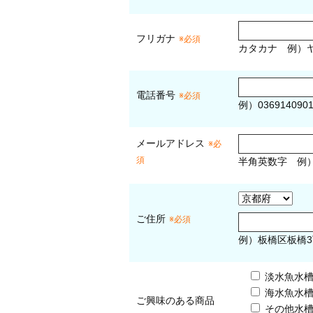
フリガナ
※必須
カタカナ
例）ヤ
電話番号
※必須
例）036914090
メールアドレス
※必
須
半角英数字
例
ご住所
※必須
例）板橋区板橋3
淡水魚水
海水魚水
ご興味のある商品
その他水