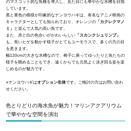
のマスコット的な魚種を導入し、見た目にも華やかな水槽を目指
しています。
黒と黄色の模様が印象的なナンヨウハギは、有名なアニメ映画の
キャラクターとしても知られており、オレンジの
「カクレクマノ
ミ」
と並んで人気の高い魚です。
また、赤と白の色合いがかわいらしい
「スカンクシュリンプ」
も、長いヒゲを動かす様子がとてもユーモラスで、多くの方の目
を惹きます。
幅120cmの大きな水槽なので、椅子に座ってゆったりと魚たちの
様子を眺めることもでき、遠くからでも元気よく泳ぎ回る姿を楽
しめるのが魅力です。
※ナンヨウハギは
オプション生体
です。ご検討の方はお問い合わ
せください。
色とりどりの海水魚が魅力！マリンアクアリウム
で華やかな空間を演出