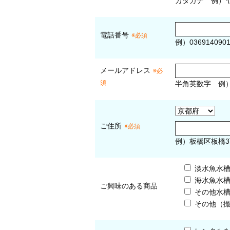
カタカナ
例）ヤ
電話番号
※必須
例）036914090
メールアドレス
※必
須
半角英数字
例
ご住所
※必須
例）板橋区板橋3
淡水魚水
海水魚水
ご興味のある商品
その他水
その他（