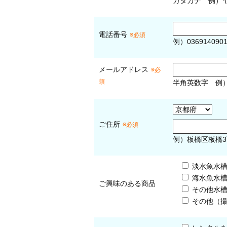
カタカナ
例）ヤ
電話番号
※必須
例）036914090
メールアドレス
※必
須
半角英数字
例
ご住所
※必須
例）板橋区板橋3
淡水魚水
海水魚水
ご興味のある商品
その他水
その他（