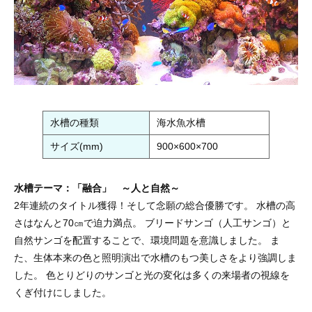
水槽の種類
海水魚水槽
サイズ(mm)
900×600×700
水槽テーマ：「融合」 ～人と自然～
2年連続のタイトル獲得！そして念願の総合優勝です。 水槽の高
さはなんと70㎝で迫力満点。 ブリードサンゴ（人工サンゴ）と
自然サンゴを配置することで、環境問題を意識しました。 ま
た、生体本来の色と照明演出で水槽のもつ美しさをより強調しま
した。 色とりどりのサンゴと光の変化は多くの来場者の視線を
くぎ付けにしました。