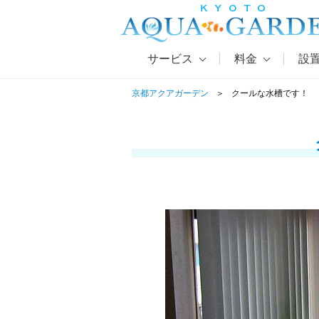
サービス
料金
設
京都アクアガーデン
クールな水槽です！