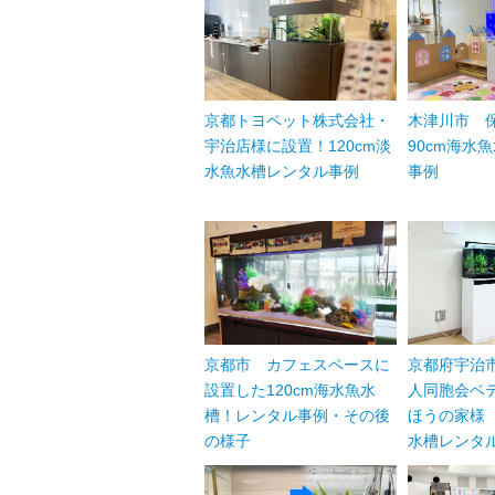
京都トヨペット株式会社・
木津川市 
宇治店様に設置！120cm淡
90cm海水
水魚水槽レンタル事例
事例
京都市 カフェスペースに
京都府宇治
設置した120cm海水魚水
人同胞会ベ
槽！レンタル事例・その後
ほうの家様 
の様子
水槽レンタ