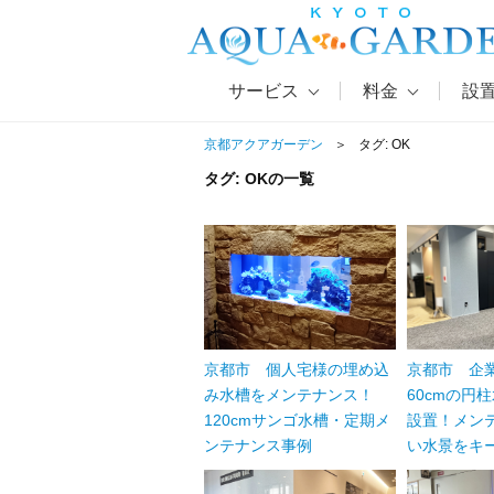
サービス
料金
設
京都アクアガーデン
タグ:
OK
タグ:
OK
の一覧
京都市 個人宅様の埋め込
京都市 企
み水槽をメンテナンス！
60cmの円
120cmサンゴ水槽・定期メ
設置！メン
ンテナンス事例
い水景をキ