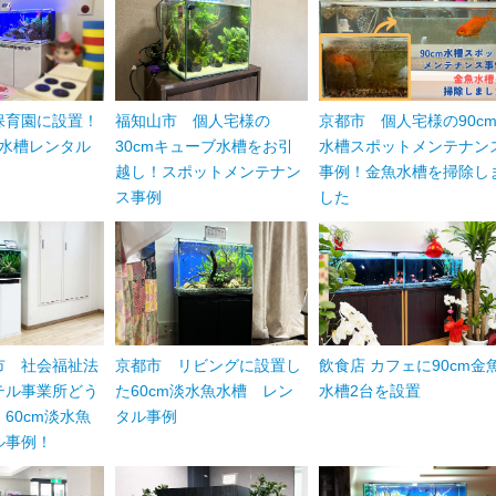
保育園に設置！
福知山市 個人宅様の
京都市 個人宅様の90c
魚水槽レンタル
30cmキューブ水槽をお引
水槽スポットメンテナン
越し！スポットメンテナン
事例！金魚水槽を掃除し
ス事例
した
市 社会福祉法
京都市 リビングに設置し
飲食店 カフェに90cm金
テル事業所どう
た60cm淡水魚水槽 レン
水槽2台を設置
60cm淡水魚
タル事例
ル事例！