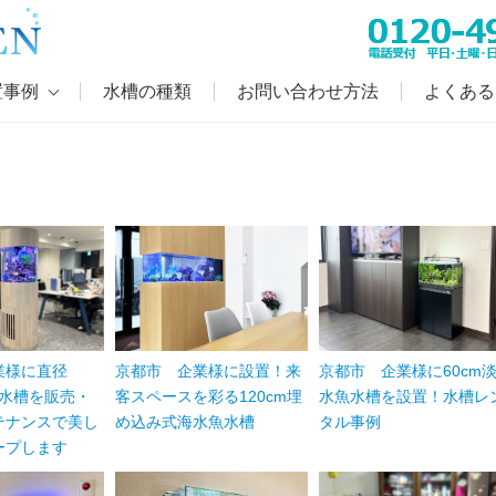
置事例
水槽の種類
お問い合わせ方法
よくある
業様に直径
京都市 企業様に60cm
京都市 企業様に設置！来
柱水槽を販売・
水魚水槽を設置！水槽レ
客スペースを彩る120cm埋
テナンスで美し
タル事例
め込み式海水魚水槽
ープします