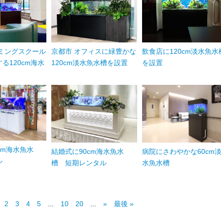
ミングスクール
京都市 オフィスに緑豊かな
飲食店に120cm淡水魚水
る120cm海水
120cm淡水魚水槽を設置
を設置
cm海水魚水
結婚式に90cm海水魚水
病院にさわやかな60cm
ル
槽 短期レンタル
水魚水槽
2
3
4
5
...
10
20
...
»
最後 »